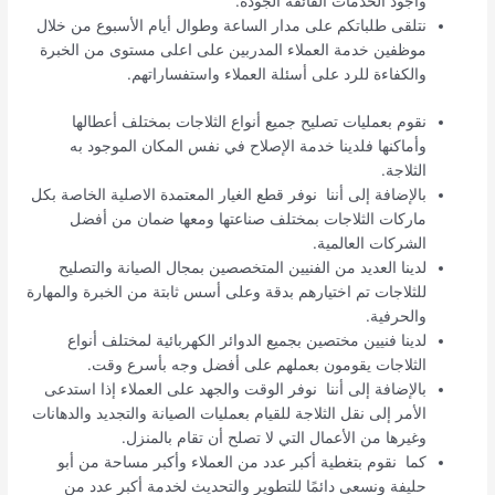
وأجود الخدمات الفائقة الجودة.
نتلقى طلباتكم على مدار الساعة وطوال أيام الأسبوع من خلال
موظفين خدمة العملاء المدربين على اعلى مستوى من الخبرة
والكفاءة للرد على أسئلة العملاء واستفساراتهم.
نقوم بعمليات تصليح جميع أنواع الثلاجات بمختلف أعطالها
وأماكنها فلدينا خدمة الإصلاح في نفس المكان الموجود به
الثلاجة.
بالإضافة إلى أننا نوفر قطع الغيار المعتمدة الاصلية الخاصة بكل
ماركات الثلاجات بمختلف صناعتها ومعها ضمان من أفضل
الشركات العالمية.
لدينا العديد من الفنيين المتخصصين بمجال الصيانة والتصليح
للثلاجات تم اختيارهم بدقة وعلى أسس ثابتة من الخبرة والمهارة
والحرفية.
لدينا فنيين مختصين بجميع الدوائر الكهربائية لمختلف أنواع
الثلاجات يقومون بعملهم على أفضل وجه بأسرع وقت.
بالإضافة إلى أننا نوفر الوقت والجهد على العملاء إذا استدعى
الأمر إلى نقل الثلاجة للقيام بعمليات الصيانة والتجديد والدهانات
وغيرها من الأعمال التي لا تصلح أن تقام بالمنزل.
كما نقوم بتغطية أكبر عدد من العملاء وأكبر مساحة من أبو
حليفة ونسعى دائمًا للتطوير والتحديث لخدمة أكبر عدد من