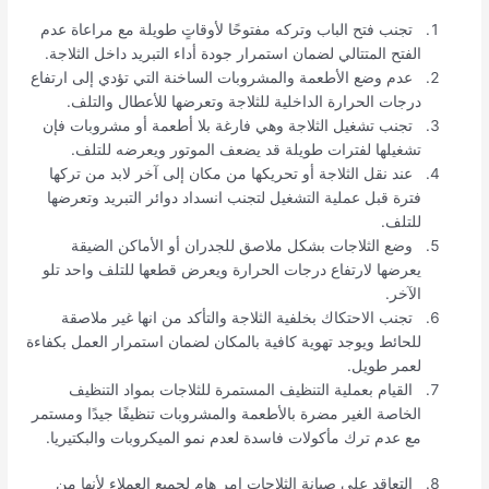
تجنب فتح الباب وتركه مفتوحًا لأوقاتٍ طويلة مع مراعاة عدم
الفتح المتتالي لضمان استمرار جودة أداء التبريد داخل الثلاجة.
عدم وضع الأطعمة والمشروبات الساخنة التي تؤدي إلى ارتفاع
درجات الحرارة الداخلية للثلاجة وتعرضها للأعطال والتلف.
تجنب تشغيل الثلاجة وهي فارغة بلا أطعمة أو مشروبات فإن
تشغيلها لفترات طويلة قد يضعف الموتور ويعرضه للتلف.
عند نقل الثلاجة أو تحريكها من مكان إلى آخر لابد من تركها
فترة قبل عملية التشغيل لتجنب انسداد دوائر التبريد وتعرضها
للتلف.
وضع الثلاجات بشكل ملاصق للجدران أو الأماكن الضيقة
يعرضها لارتفاع درجات الحرارة ويعرض قطعها للتلف واحد تلو
الآخر.
تجنب الاحتكاك بخلفية الثلاجة والتأكد من انها غير ملاصقة
للحائط ويوجد تهوية كافية بالمكان لضمان استمرار العمل بكفاءة
لعمر طويل.
القيام بعملية التنظيف المستمرة للثلاجات بمواد التنظيف
الخاصة الغير مضرة بالأطعمة والمشروبات تنظيفًا جيدًا ومستمر
مع عدم ترك مأكولات فاسدة لعدم نمو الميكروبات والبكتيريا.
التعاقد على صيانة الثلاجات امر هام لجميع العملاء لأنها من